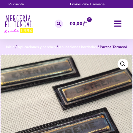
Mi cuenta
Envíos 24h-1 semana
0
€
0,00
Inicio
/
Aplicaciones y parches
/
Aplicaciones bordadas
/ Parche Tornasol