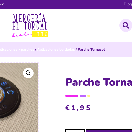
com
Blo
licaciones y parches
/
Aplicaciones bordadas
/ Parche Tornasol
Parche Torna
€
1,95