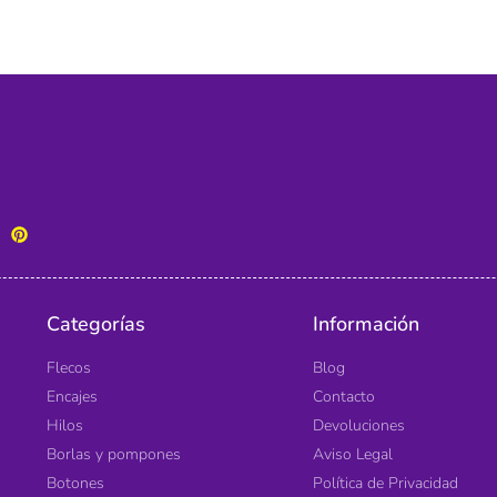
Categorías
Información
Flecos
Blog
Encajes
Contacto
Hilos
Devoluciones
Borlas y pompones
Aviso Legal
Botones
Política de Privacidad