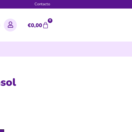
g
Contacto
0
€
0,00
sol