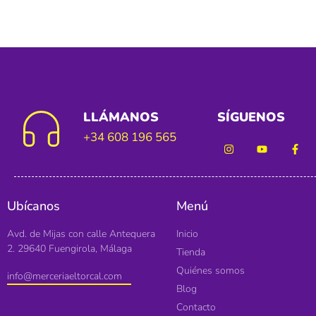
LLÁMANOS
SÍGUENOS
+34 608 196 565
Ubícanos
Menú
Avd. de Mijas con calle Antequera
Inicio
2. 29640 Fuengirola, Málaga
Tienda
Quiénes somos
info@merceriaeltorcal.com
Blog
Contacto