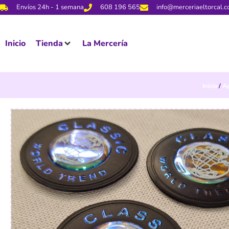
Envíos 24h - 1 semana
608 196 565
info@merceriaeltorcal.
Inicio
Tienda
La Mercería
Inicio
/
Ap