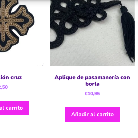
ción cruz
Aplique de pasamanería con
borla
2,50
€
10,95
al carrito
Añadir al carrito