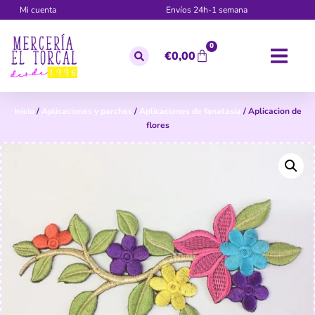
Mi cuenta
Envíos 24h-1 semana
0
€
0,00
Inicio
/
Aplicaciones y parches
/
Aplicaciones de fanatasía
/ Aplicacion de
flores