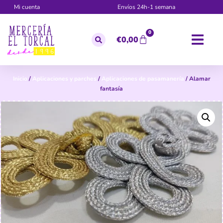
Mi cuenta
Envíos 24h-1 semana
0
€
0,00
Inicio
/
Aplicaciones y parches
/
Aplicaciones de pasamanería
/ Alamar
fantasía