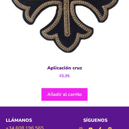
Aplicación cruz
€
5,95
Añadir al carrito
LLÁMANOS
SÍGUENOS
+34 608 196 565