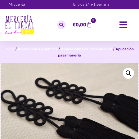
Mi cuenta
Envíos 24h-1 semana
0
€
0,00
Inicio
/
Aplicaciones y parches
/
Aplicaciones de pasamanería
/ Aplicación
pasamanería