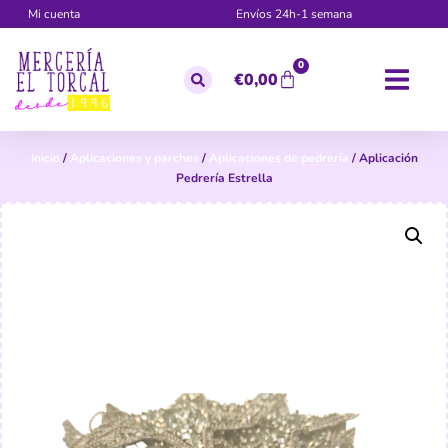
Mi cuenta
Envíos 24h-1 semana
0
€
0,00
Inicio
/
Aplicaciones y parches
/
Aplicaciones de pedrería
/ Aplicación
Pedrería Estrella