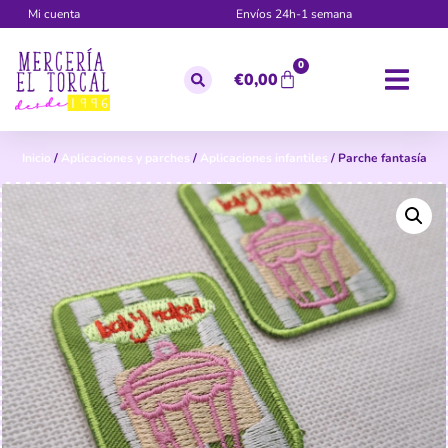
Mi cuenta
Envíos 24h-1 semana
0
€
0,00
Inicio
/
Aplicaciones y parches
/
Aplicaciones infantiles
/ Parche fantasía