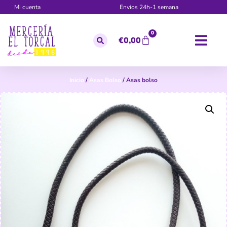
Mi cuenta
Envíos 24h-1 semana
0
€
0,00
Inicio
/
Asas Bolso
/ Asas bolso