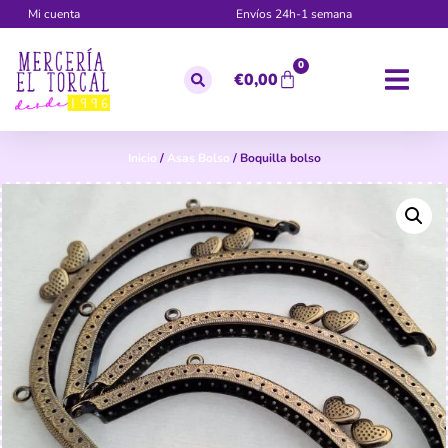
Mi cuenta
Envíos 24h-1 semana
0
€
0,00
Inicio
/
Asas Bolso
/ Boquilla bolso