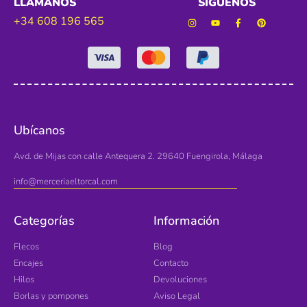
LLÁMANOS
SÍGUENOS
+34 608 196 565
Ubícanos
Avd. de Mijas con calle Antequera 2. 29640 Fuengirola, Málaga
info@merceriaeltorcal.com
Categorías
Información
Flecos
Blog
Encajes
Contacto
Hilos
Devoluciones
Borlas y pompones
Aviso Legal