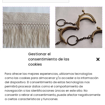
Gestionar el
consentimiento de las
Flecos de algodón
Boquilla bolso
cookies
€
9,95
€
13,50
Para ofrecer las mejores experiencias, utilizamos tecnologías
como las cookies para almacenar y/o acceder a la información
del dispositivo. El consentimiento de estas tecnologías nos
Seleccionar
Añadir al carrito
permitirá procesar datos como el comportamiento de
opciones
navegación o las identificaciones únicas en este sitio. No
consentir o retirar el consentimiento, puede afectar negativamente
a ciertas características y funciones.