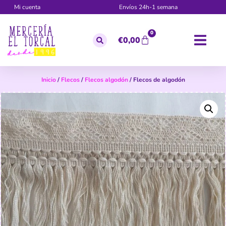
Mi cuenta
Envíos 24h-1 semana
0
€
0,00
Inicio
/
Flecos
/
Flecos algodón
/ Flecos de algodón