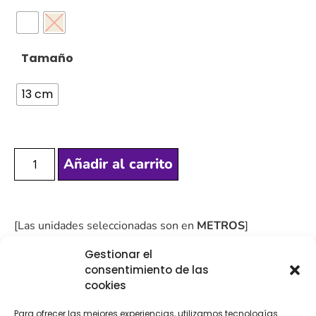
Tamaño
13 cm
Añadir al carrito
[Las unidades seleccionadas son en
METROS
]
Gestionar el
consentimiento de las
cookies
COMPRA
ENVÍO 24-48H
TIENDA FÍSICA
Para ofrecer las mejores experiencias, utilizamos tecnologías