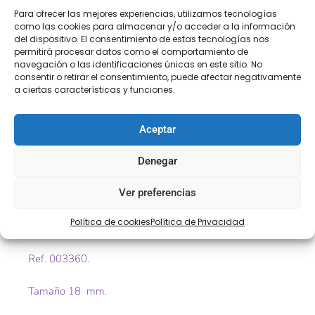
Para ofrecer las mejores experiencias, utilizamos tecnologías
como las cookies para almacenar y/o acceder a la información
COMPRA
ENVÍO 24-48H
TIENDA FÍSICA
del dispositivo. El consentimiento de estas tecnologías nos
SEGURA
permitirá procesar datos como el comportamiento de
navegación o las identificaciones únicas en este sitio. No
consentir o retirar el consentimiento, puede afectar negativamente
a ciertas características y funciones.
Descripción
Información adicional
Aceptar
Valoraciones (0)
Denegar
Descripción
Ver preferencias
Cinta al bies de fantasía infantil, ideal para todo tipo de
Política de cookies
Política de Privacidad
prendas infantiles, toallas, baberos, gasas, etc.
Ref. 003360.
Tamaño 18 mm.