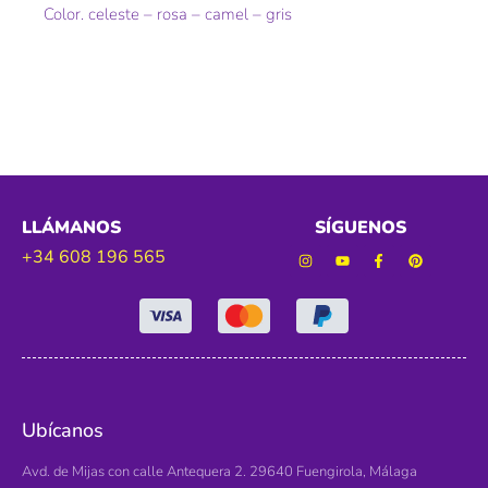
Color. celeste – rosa – camel – gris
LLÁMANOS
SÍGUENOS
+34 608 196 565
Ubícanos
Avd. de Mijas con calle Antequera 2. 29640 Fuengirola, Málaga