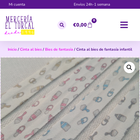
Mi cuenta
Envíos 24h-1 semana
0
€
0,00
Inicio
/
Cinta al bies
/
Bies de fantasía
/ Cinta al bies de fantasía infantil