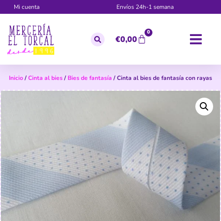
Mi cuenta
Envíos 24h-1 semana
0
€
0,00
Inicio
/
Cinta al bies
/
Bies de fantasía
/ Cinta al bies de fantasía con rayas