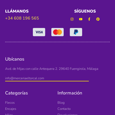
LLÁMANOS
SÍGUENOS
+34 608 196 565
Ubícanos
Avd. de Mijas con calle Antequera 2. 29640 Fuengirola, Málaga
info@merceriaeltorcal.com
Categorías
Información
Flecos
Blog
Encajes
Contacto