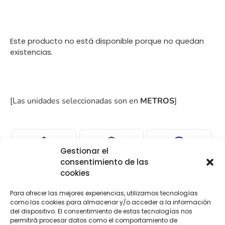
Este producto no está disponible porque no quedan
existencias.
[Las unidades seleccionadas son en
METROS
]
Gestionar el
consentimiento de las
COMPRA
ENVÍO 24-48H
TIENDA FÍSICA
cookies
SEGURA
Para ofrecer las mejores experiencias, utilizamos tecnologías
como las cookies para almacenar y/o acceder a la información
del dispositivo. El consentimiento de estas tecnologías nos
Descripción
Información adicional
permitirá procesar datos como el comportamiento de