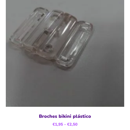
Broches bikini plástico
€
1,95
-
€
2,50