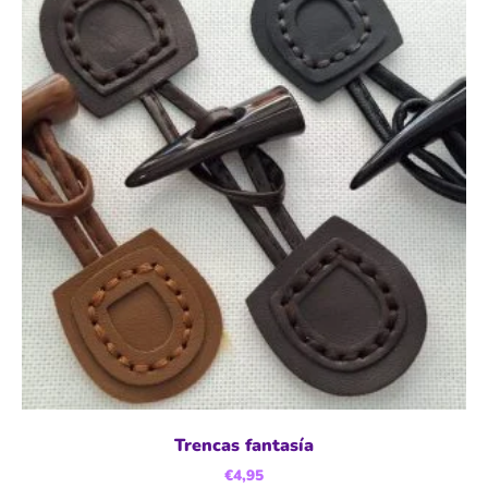
Trencas fantasía
€
4,95