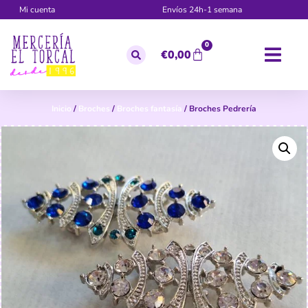
Mi cuenta
Envíos 24h-1 semana
0
€
0,00
Inicio
/
Broches
/
Broches fantasía
/ Broches Pedrería