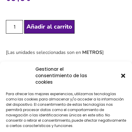
Añadir al carrito
[Las unidades seleccionadas son en
METROS
]
Gestionar el
consentimiento de las
cookies
COMPRA
ENVÍO 24-48H
TIENDA FÍSICA
Para ofrecer las mejores experiencias, utilizamos tecnologías
SEGURA
como las cookies para almacenar y/o acceder a la información
del dispositivo. El consentimiento de estas tecnologías nos
permitirá procesar datos como el comportamiento de
navegación o las identificaciones únicas en este sitio. No
Descripción
consentir o retirar el consentimiento, puede afectar negativamente
a ciertas características y funciones.