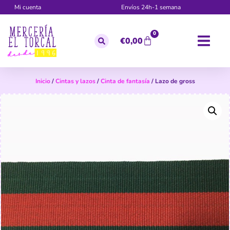
Mi cuenta
Envíos 24h-1 semana
0
€
0,00
Inicio
/
Cintas y lazos
/
Cinta de fantasía
/ Lazo de gross