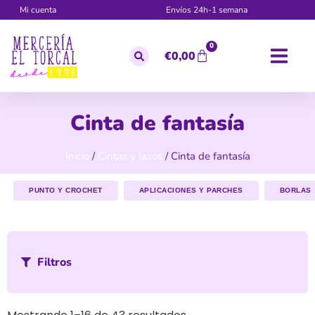
Mi cuenta
Envíos 24h-1 semana
0
€
0,00
Cinta de fantasía
Inicio
/
Cintas y lazos
/ Cinta de fantasía
PUNTO Y CROCHET
APLICACIONES Y PARCHES
BORLAS
Filtros