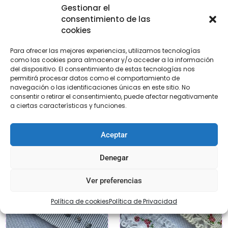
Gestionar el
consentimiento de las
cookies
Para ofrecer las mejores experiencias, utilizamos tecnologías
como las cookies para almacenar y/o acceder a la información
del dispositivo. El consentimiento de estas tecnologías nos
permitirá procesar datos como el comportamiento de
Cinta Fantasía
Cinta Fantasía
navegación o las identificaciones únicas en este sitio. No
€
1,95
€
2,95
consentir o retirar el consentimiento, puede afectar negativamente
a ciertas características y funciones.
Añadir al carrito
Añadir al carrito
Aceptar
Denegar
Ver preferencias
Política de cookies
Política de Privacidad