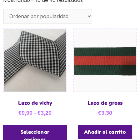
Mostrando 1–16 de 43 resultados
Lazo de vichy
Lazo de gross
€
0,90
-
€
3,20
€
3,30
Seleccionar
Añadir al carrito
opciones