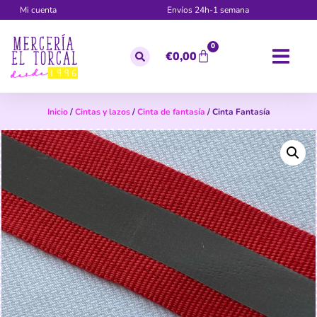
Mi cuenta
Envíos 24h-1 semana
0
€
0,00
Inicio
/
Cintas y lazos
/
Cinta de fantasía
/ Cinta Fantasía