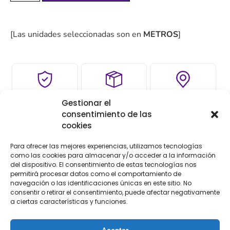
[Las unidades seleccionadas son en
METROS
]
COMPRA
ENVÍO 24-48H
TIENDA FÍSICA
Gestionar el
SEGURA
consentimiento de las
cookies
Para ofrecer las mejores experiencias, utilizamos tecnologías
Descripción
Información adicional
como las cookies para almacenar y/o acceder a la información
del dispositivo. El consentimiento de estas tecnologías nos
permitirá procesar datos como el comportamiento de
Valoraciones (0)
navegación o las identificaciones únicas en este sitio. No
consentir o retirar el consentimiento, puede afectar negativamente
Descripción
a ciertas características y funciones.
Cinta reflectante