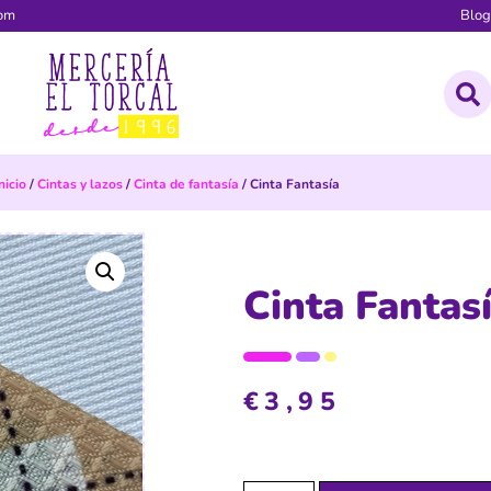
com
Blo
nicio
/
Cintas y lazos
/
Cinta de fantasía
/ Cinta Fantasía
Cinta Fantas
€
3,95