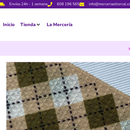
Envíos 24h - 1 semana
608 196 565
info@merceriaeltorcal.
Inicio
Tienda
La Mercería
I