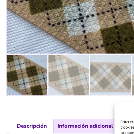
Para of
Descripción
Información adicional
Val
cookies
consent