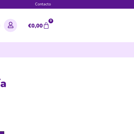
g
Contacto
0
€
0,00
ía