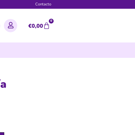
g
Contacto
0
€
0,00
ía