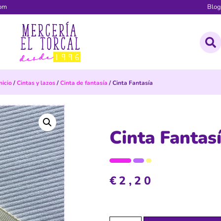
com
Blo
nicio
/
Cintas y lazos
/
Cinta de fantasía
/ Cinta Fantasía
Cinta Fantas
€
2,20