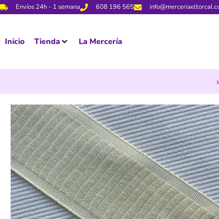
Envíos 24h - 1 semana
608 196 565
info@merceriaeltorcal.
Inicio
Tienda
La Mercería
I