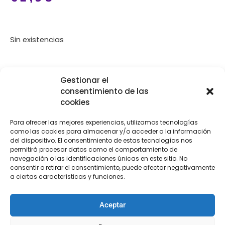
Sin existencias
[Las unidades seleccionadas son en
METROS
]
Gestionar el
consentimiento de las
cookies
Para ofrecer las mejores experiencias, utilizamos tecnologías
como las cookies para almacenar y/o acceder a la información
COMPRA
ENVÍO 24-48H
TIENDA FÍSICA
del dispositivo. El consentimiento de estas tecnologías nos
SEGURA
permitirá procesar datos como el comportamiento de
navegación o las identificaciones únicas en este sitio. No
consentir o retirar el consentimiento, puede afectar negativamente
a ciertas características y funciones.
Descripción
Aceptar
Descripción