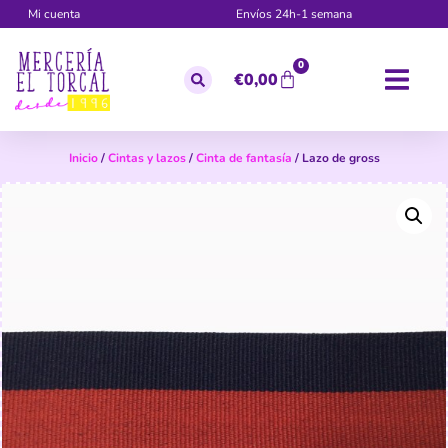
Mi cuenta
Envíos 24h-1 semana
0
€
0,00
Inicio
/
Cintas y lazos
/
Cinta de fantasía
/ Lazo de gross