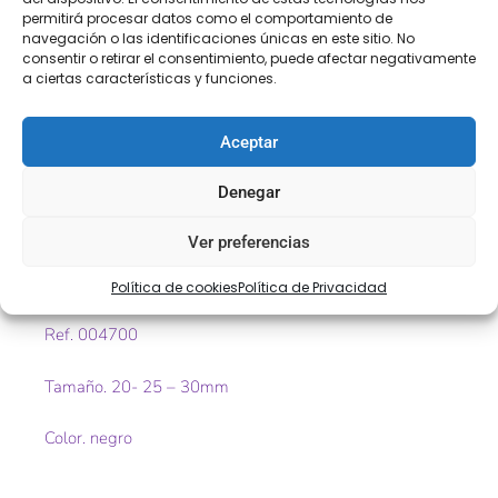
permitirá procesar datos como el comportamiento de
navegación o las identificaciones únicas en este sitio. No
consentir o retirar el consentimiento, puede afectar negativamente
a ciertas características y funciones.
Descripción
Información adicional
Aceptar
Descripción
Denegar
Pasador de mochila con pestaña resistente ideal para
cintas de mochila y otro tipo de cintas. Es igual que el
Ver preferencias
pasador simple pero este tiene una pestaña que facilita
el deslizamiento.
Política de cookies
Política de Privacidad
Ref. 004700
Tamaño. 20- 25 – 30mm
Color. negro