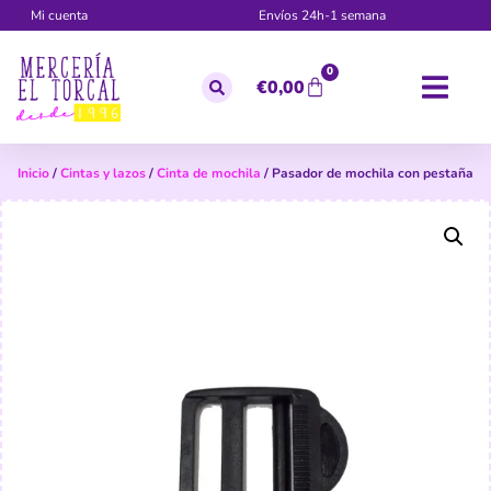
Mi cuenta
Envíos 24h-1 semana
0
€
0,00
Inicio
/
Cintas y lazos
/
Cinta de mochila
/ Pasador de mochila con pestaña