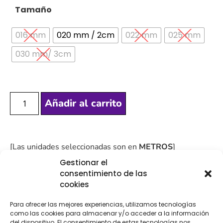
Tamaño
016 mm
020 mm / 2cm
022 mm
025 mm
030 mm/ 3cm
Añadir al carrito
[Las unidades seleccionadas son en
METROS
]
Gestionar el
consentimiento de las
cookies
Para ofrecer las mejores experiencias, utilizamos tecnologías
COMPRA
ENVÍO 24-48H
TIENDA FÍSICA
como las cookies para almacenar y/o acceder a la información
SEGURA
del dispositivo. El consentimiento de estas tecnologías nos