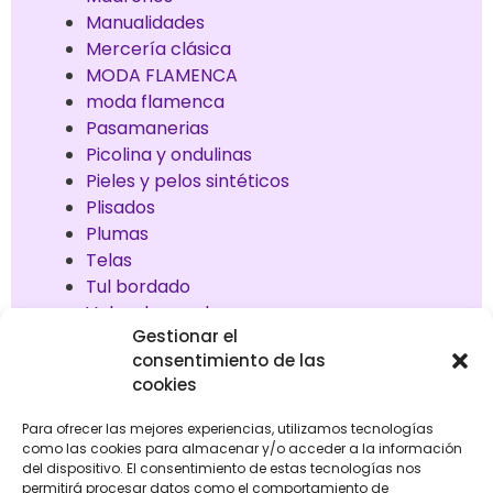
Manualidades
Mercería clásica
MODA FLAMENCA
moda flamenca
Pasamanerias
Picolina y ondulinas
Pieles y pelos sintéticos
Plisados
Plumas
Telas
Tul bordado
Vales de regalos
Gestionar el
consentimiento de las
cookies
Mostrando el único resultado
Para ofrecer las mejores experiencias, utilizamos tecnologías
como las cookies para almacenar y/o acceder a la información
del dispositivo. El consentimiento de estas tecnologías nos
permitirá procesar datos como el comportamiento de