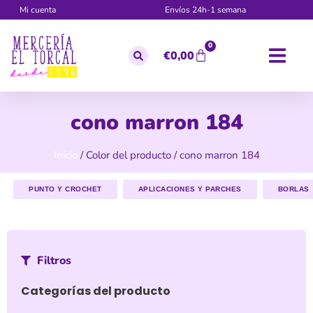
Mi cuenta
Envíos 24h-1 semana
0
€
0,00
cono marron 184
Inicio
/ Color del producto / cono marron 184
PUNTO Y CROCHET
APLICACIONES Y PARCHES
BORLAS
Filtros
Categorías del producto