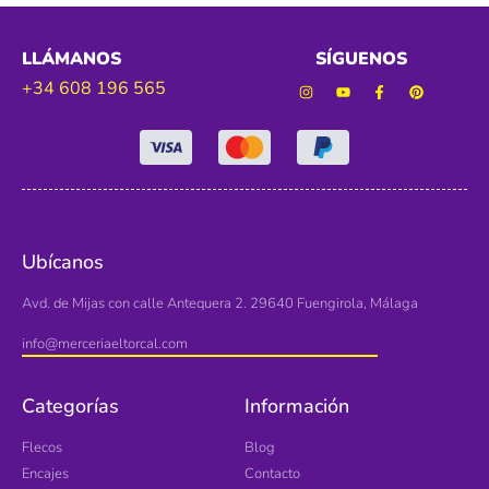
LLÁMANOS
SÍGUENOS
+34 608 196 565
Ubícanos
Avd. de Mijas con calle Antequera 2. 29640 Fuengirola, Málaga
info@merceriaeltorcal.com
Categorías
Información
Flecos
Blog
Encajes
Contacto