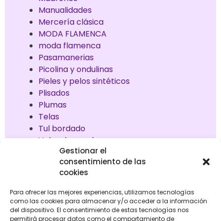
Manualidades
Mercería clásica
MODA FLAMENCA
moda flamenca
Pasamanerias
Picolina y ondulinas
Pieles y pelos sintéticos
Plisados
Plumas
Telas
Tul bordado
Vales de regalos
Gestionar el
consentimiento de las
cookies
Mostrando el único resultado
Para ofrecer las mejores experiencias, utilizamos tecnologías
como las cookies para almacenar y/o acceder a la información
del dispositivo. El consentimiento de estas tecnologías nos
permitirá procesar datos como el comportamiento de