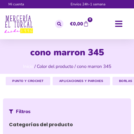
Mi cuenta
Envíos 24h-1 semana
0
€
0,00
cono marron 345
Inicio
/ Color del producto / cono marron 345
PUNTO Y CROCHET
APLICACIONES Y PARCHES
BORLAS
Filtros
Categorías del producto