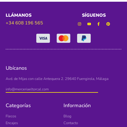
LLÁMANOS
SÍGUENOS
+34 608 196 565
Ubícanos
Avd. de Mijas con calle Antequera 2. 29640 Fuengirola, Málaga
info@merceriaeltorcal.com
Categorías
Información
Flecos
Blog
Encajes
Contacto