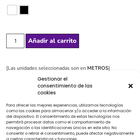
Añadir al carrito
[Las unidades seleccionadas son en
METROS
]
Gestionar el
consentimiento de las
cookies
Para ofrecer las mejores experiencias, utilizamos tecnologías
COMPRA
ENVÍO 24-48H
TIENDA FÍSICA
como las cookies para almacenar y/o acceder a la información
SEGURA
del dispositivo. El consentimiento de estas tecnologías nos
permitirá procesar datos como el comportamiento de
navegación o las identificaciones únicas en este sitio. No
consentir o retirar el consentimiento, puede afectar negativamente
a ciertas características y funciones.