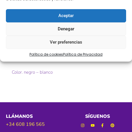
Descripción
Información adicional
Descripción
Aceptar
Denegar
Punta de guipur
Ver preferencias
Ref. 908233
Política de cookies
Política de Privacidad
Tamaño. 10cm aprox
Color. negro – blanco
LLÁMANOS
SÍGUENOS
+34 608 196 565