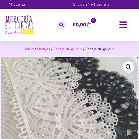
Mi cuenta
Envíos 24h-1 semana
0
€
0,00
Inicio
/
Encajes
/
Encaje de guipur
/ Encaje de guipur