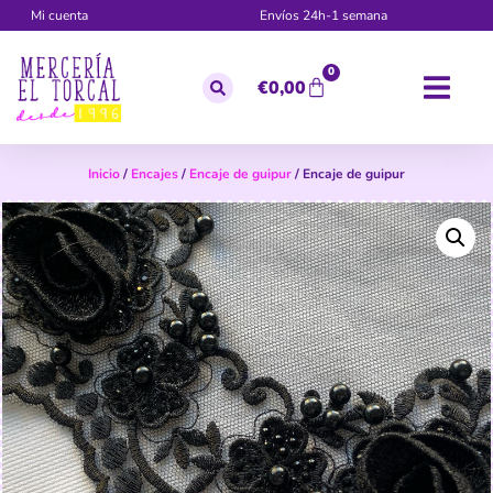
Mi cuenta
Envíos 24h-1 semana
0
€
0,00
Inicio
/
Encajes
/
Encaje de guipur
/ Encaje de guipur