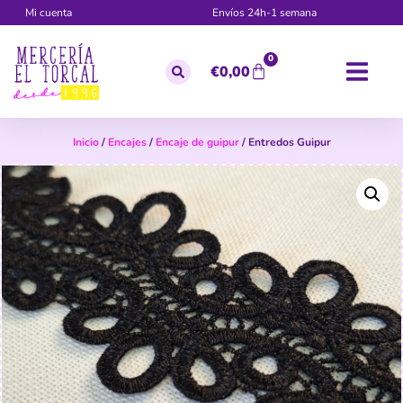
Mi cuenta
Envíos 24h-1 semana
0
€
0,00
Inicio
/
Encajes
/
Encaje de guipur
/ Entredos Guipur