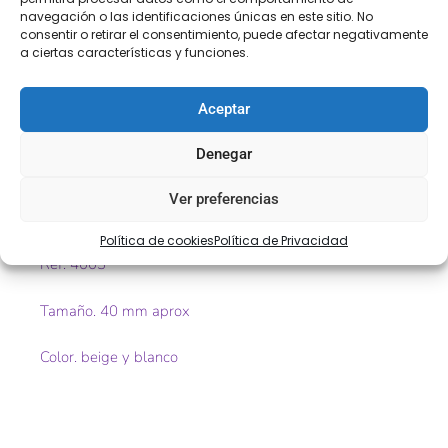
COMPRA
ENVÍO 24-48H
TIENDA FÍSICA
navegación o las identificaciones únicas en este sitio. No
SEGURA
consentir o retirar el consentimiento, puede afectar negativamente
a ciertas características y funciones.
Aceptar
Descripción
Información adicional
Denegar
Descripción
Ver preferencias
Encaje de entredós de bolillo
Política de cookies
Política de Privacidad
Ref. 4003
Tamaño. 40 mm aprox
Color. beige y blanco