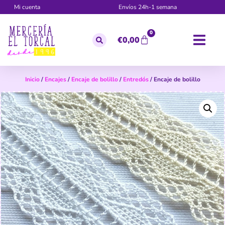
Mi cuenta
Envíos 24h-1 semana
0
€
0,00
Inicio
/
Encajes
/
Encaje de bolillo
/
Entredós
/ Encaje de bolillo