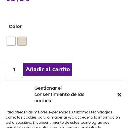
Color
Añadir al carrito
Gestionar el
[Las unidades seleccionadas son en
METROS
]
consentimiento de las
cookies
Para ofrecer las mejores experiencias, utilizamos tecnologías
como las cookies para almacenar y/o acceder a la información
del dispositivo. El consentimiento de estas tecnologías nos
permitirá procesar datos como el comportamiento de