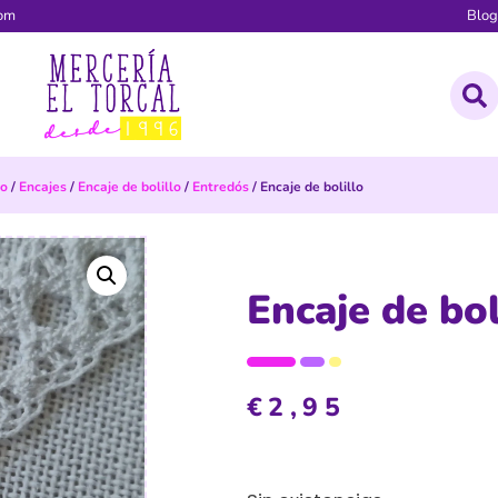
com
Blo
io
/
Encajes
/
Encaje de bolillo
/
Entredós
/ Encaje de bolillo
Encaje de bol
€
2,95