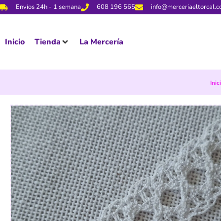
Envíos 24h - 1 semana
608 196 565
info@merceriaeltorcal.
Inicio
Tienda
La Mercería
Inic