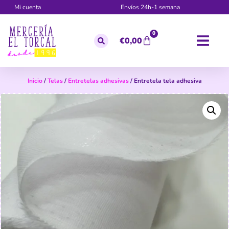
Mi cuenta
Envíos 24h-1 semana
0
€
0,00
Inicio
/
Telas
/
Entretelas adhesivas
/ Entretela tela adhesiva