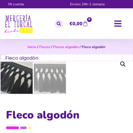
Mi cuenta
Envíos 24h-1 semana
0
€
0,00
Inicio
/
Flecos
/
Flecos algodón
/ Fleco algodón
Fleco algodón