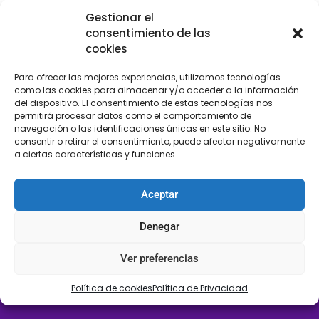
Gestionar el
Descripción
consentimiento de las
cookies
Fleco de algodón con enrejado y doble nudo
Para ofrecer las mejores experiencias, utilizamos tecnologías
como las cookies para almacenar y/o acceder a la información
Ref. 764
del dispositivo. El consentimiento de estas tecnologías nos
permitirá procesar datos como el comportamiento de
navegación o las identificaciones únicas en este sitio. No
Tamaño: 12cm aprox
consentir o retirar el consentimiento, puede afectar negativamente
a ciertas características y funciones.
Color: negro
Aceptar
Denegar
Ver preferencias
LLÁMANOS
SÍGUENOS
Política de cookies
Política de Privacidad
+34 608 196 565