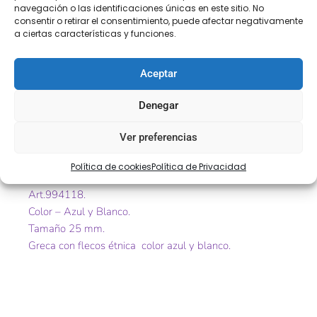
navegación o las identificaciones únicas en este sitio. No
SEGURA
consentir o retirar el consentimiento, puede afectar negativamente
a ciertas características y funciones.
Descripción
Información adicional
Aceptar
Valoraciones (0)
Denegar
Ver preferencias
Descripción
Política de cookies
Política de Privacidad
Greca con flecos étnica .
Art.994118.
Color – Azul y Blanco.
Tamaño 25 mm.
Greca con flecos étnica color azul y blanco.