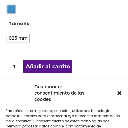
Tamaño
025 mm
Añadir al carrito
Gestionar el
[Las unidades seleccionadas son en
METROS
]
consentimiento de las
cookies
Para ofrecer las mejores experiencias, utilizamos tecnologías
como las cookies para almacenar y/o acceder a la información
del dispositivo. El consentimiento de estas tecnologías nos
permitirá procesar datos como el comportamiento de
COMPRA
ENVÍO 24-48H
TIENDA FÍSICA