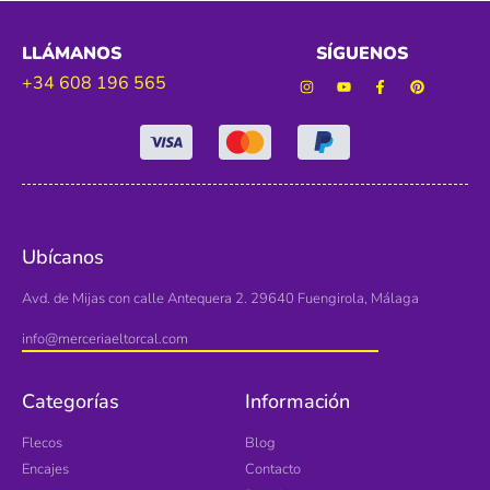
LLÁMANOS
SÍGUENOS
+34 608 196 565
Ubícanos
Avd. de Mijas con calle Antequera 2. 29640 Fuengirola, Málaga
info@merceriaeltorcal.com
Categorías
Información
Flecos
Blog
Encajes
Contacto