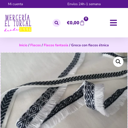
Mi cuenta
Envíos 24h-1 semana
0
€
0,00
Inicio
/
Flecos
/
Flecos fantasía
/ Greca con flecos étnica