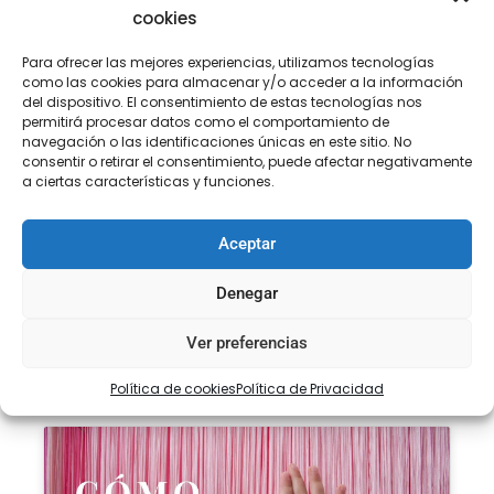
cookies
Para ofrecer las mejores experiencias, utilizamos tecnologías
Descripción
Información adicional
como las cookies para almacenar y/o acceder a la información
del dispositivo. El consentimiento de estas tecnologías nos
Descripción
permitirá procesar datos como el comportamiento de
navegación o las identificaciones únicas en este sitio. No
consentir o retirar el consentimiento, puede afectar negativamente
Flecos de rayón de diferentes medidas ideal para
a ciertas características y funciones.
decorar toda clase de prendas: vestidos de gitana,
vestidos de salsa y todo tipo de espectáculos…
Aceptar
Art. 000096
Denegar
Tamaño. 10cm – 15cm – 20cm – 40cm – 60cm
Ver preferencias
Color. lila 96
Política de cookies
Política de Privacidad