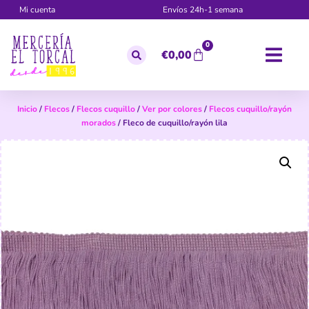
Mi cuenta
Envíos 24h-1 semana
0
€
0,00
Inicio
/
Flecos
/
Flecos cuquillo
/
Ver por colores
/
Flecos cuquillo/rayón
morados
/ Fleco de cuquillo/rayón lila