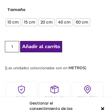
Tamaño
10 cm
15 cm
20 cm
40 cm
60 cm
Añadir al carrito
[Las unidades seleccionadas son en
METROS
]
COMPRA
ENVÍO 24-48H
TIENDA FÍSICA
Gestionar el
SEGURA
consentimiento de las