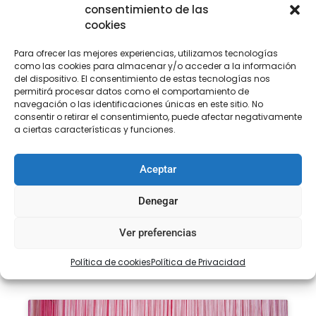
consentimiento de las
SEGURA
cookies
Para ofrecer las mejores experiencias, utilizamos tecnologías
como las cookies para almacenar y/o acceder a la información
Descripción
Información adicional
del dispositivo. El consentimiento de estas tecnologías nos
permitirá procesar datos como el comportamiento de
navegación o las identificaciones únicas en este sitio. No
Descripción
consentir o retirar el consentimiento, puede afectar negativamente
a ciertas características y funciones.
Flecos de rayón de diferentes medidas ideal para
decorar toda clase de prendas: vestidos de gitana,
Aceptar
vestidos de salsa y todo tipo de espectáculos…
Denegar
Art. 000096
Ver preferencias
Tamaño. 10cm – 15cm – 20cm – 40cm – 60cm
Política de cookies
Política de Privacidad
Color. morado 174