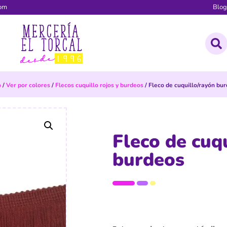
com
Blo
o
/
Ver por colores
/
Flecos cuquillo rojos y burdeos
/ Fleco de cuquillo/rayón bu
Fleco de cuq
burdeos