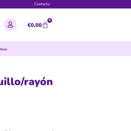
g
Contacto
0
€
0,00
rdeos
uillo/rayón