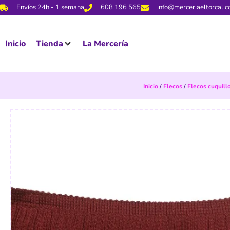
Envíos 24h - 1 semana
608 196 565
info@merceriaeltorcal.
Inicio
Tienda
La Mercería
Inicio
/
Flecos
/
Flecos cuquill