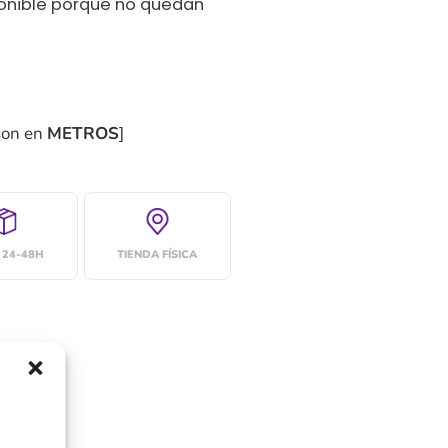
ponible porque no quedan
son en
METROS
]
 24-48H
TIENDA FÍSICA