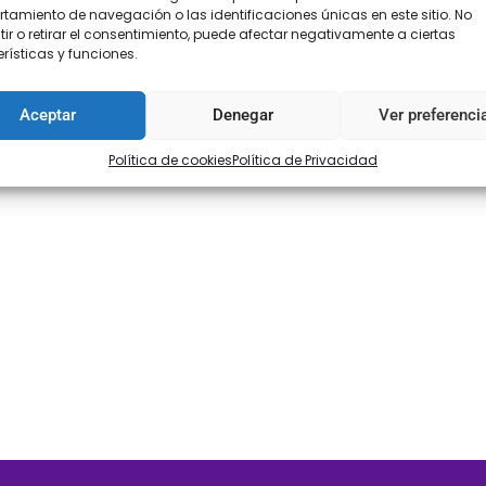
amiento de navegación o las identificaciones únicas en este sitio. No
ir o retirar el consentimiento, puede afectar negativamente a ciertas
rísticas y funciones.
 clase de prendas: vestidos de gitana, vestidos de salsa y todo tip
Aceptar
Denegar
Ver preferenci
Política de cookies
Política de Privacidad