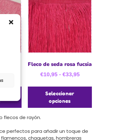
a rosa
Fleco de seda rosa fucsia
3,95
€
10,95
-
€
33,95
as
ar
Seleccionar
s
opciones
 flecos de rayón.
hace perfectos para añadir un toque de
nes flamencos, chaquetas, hombreras