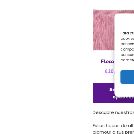
Para of
cookies
consent
comport
consent
caracte
Fleco de seda
€
10,95
-
€
3
Seleccion
opciones
Descubre nuestro
Estos flecos de al
glamour a tus pren