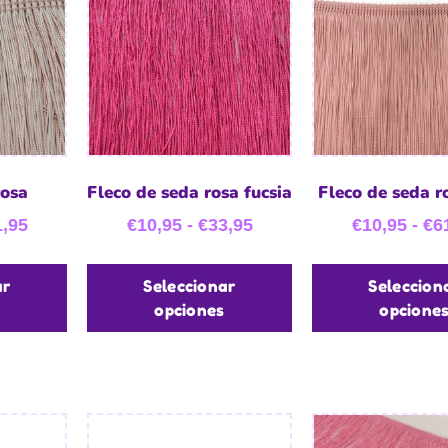
rosa
Fleco de seda rosa fucsia
Fleco de seda r
1,95
€
10,95
-
€
33,95
€
10,95
-
€
6
ar
Seleccionar
Seleccion
opciones
opcione