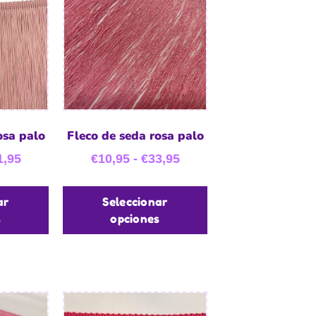
osa palo
Fleco de seda rosa palo
1,95
€
10,95
-
€
33,95
ar
Seleccionar
s
opciones