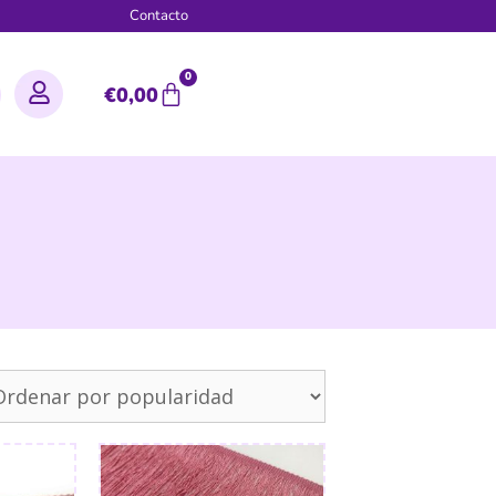
g
Contacto
0
€
0,00