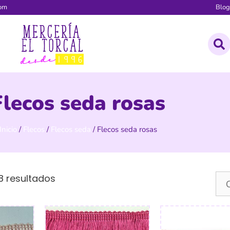
com
Blo
Flecos seda rosas
Inicio
/
Flecos
/
Flecos seda
/ Flecos seda rosas
8 resultados