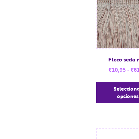
Fleco seda 
€
10,95
-
€
6
Seleccion
opciones