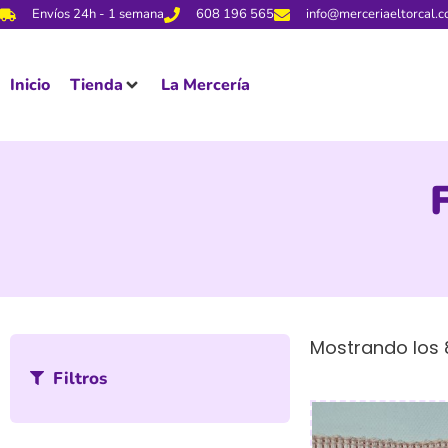
Envíos 24h - 1 semana
608 196 565
info@merceriaeltorcal.
Inicio
Tienda
La Mercería
Mostrando los 
Filtros