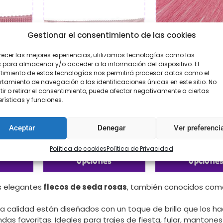
Gestionar el consentimiento de las cookies
recer las mejores experiencias, utilizamos tecnologías como las
 para almacenar y/o acceder a la información del dispositivo. El
imiento de estas tecnologías nos permitirá procesar datos como el
amiento de navegación o las identificaciones únicas en este sitio. No
ir o retirar el consentimiento, puede afectar negativamente a ciertas
rísticas y funciones.
 rosa
Fleco seda rosa
Fleco de sed
3,95
€
10,95
-
€
33,95
€
10,95
-
€
3
Aceptar
Denegar
Ver preferenci
ar
Seleccionar
Seleccion
Política de cookies
Política de Privacidad
opciones
opcione
s elegantes
flecos de seda rosas
, también conocidos como
ta calidad están diseñados con un toque de brillo que los 
das favoritas. Ideales para trajes de fiesta, fular, manto