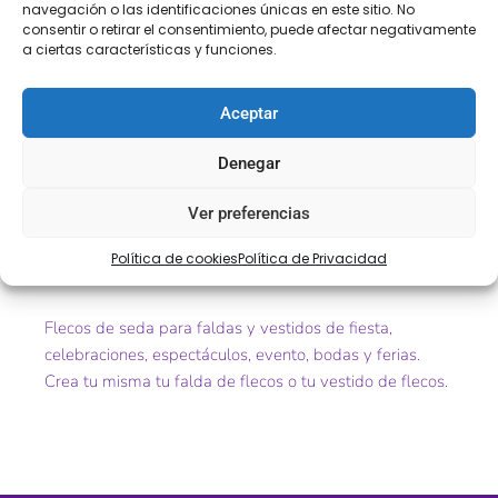
Descripción
Información adicional
navegación o las identificaciones únicas en este sitio. No
consentir o retirar el consentimiento, puede afectar negativamente
a ciertas características y funciones.
Descripción
Aceptar
Flecos de seda rosa bebe o rosita claro
Denegar
Ref. 15610
Ver preferencias
Tamaño. 20 – 40 – 60cm
Política de cookies
Política de Privacidad
Color. rosa 696
Flecos de seda para faldas y vestidos de fiesta,
celebraciones, espectáculos, evento, bodas y ferias.
Crea tu misma tu falda de flecos o tu vestido de flecos.