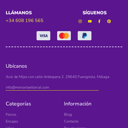
LLÁMANOS
SÍGUENOS
+34 608 196 565
Ubícanos
Avd. de Mijas con calle Antequera 2. 29640 Fuengirola, Málaga
info@merceriaeltorcal.com
Categorías
Información
Flecos
Blog
Encajes
Contacto