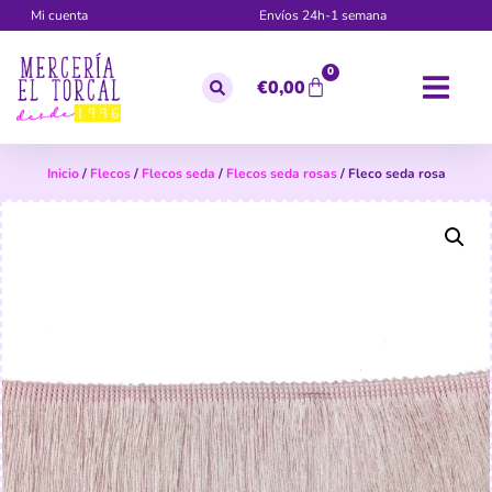
Mi cuenta
Envíos 24h-1 semana
0
€
0,00
Inicio
/
Flecos
/
Flecos seda
/
Flecos seda rosas
/ Fleco seda rosa