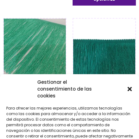
Gestionar el
consentimiento de las
Fleco de seda verde
Fleco de seda verde mar
cookies
agua
€
10,95
-
€
61,95
€
10,95
-
€
33,95
Para ofrecer las mejores experiencias, utilizamos tecnologías
como las cookies para almacenar y/o acceder a la información
del dispositivo. El consentimiento de estas tecnologías nos
Seleccionar
permitirá procesar datos como el comportamiento de
Seleccionar
opciones
navegación o las identificaciones únicas en este sitio. No
opciones
consentir o retirar el consentimiento, puede afectar negativamente