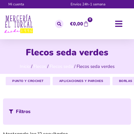
Mi cuenta
Envíos 24h-1 semana
0
€
0,00
Flecos seda verdes
Inicio
/
Flecos
/
Flecos seda
/ Flecos seda verdes
PUNTO Y CROCHET
APLICACIONES Y PARCHES
BORLAS
Filtros