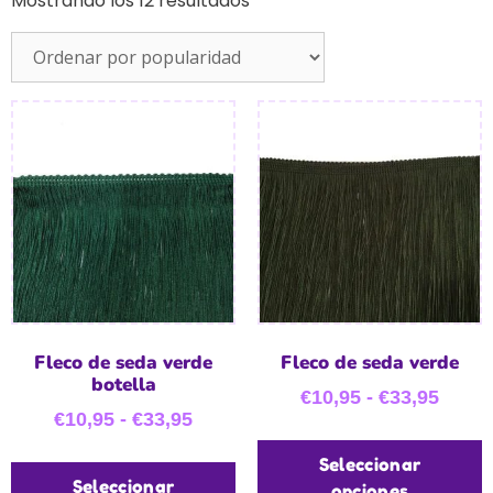
Mostrando los 12 resultados
Fleco de seda verde
Fleco de seda verde
botella
€
10,95
-
€
33,95
€
10,95
-
€
33,95
Seleccionar
Seleccionar
opciones