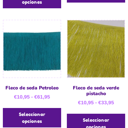
opciones
Fleco de seda Petroleo
Fleco de seda verde
pistacho
€
10,95
-
€
61,95
€
10,95
-
€
33,95
Seleccionar
Seleccionar
opciones
opciones