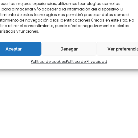
recer las mejores experiencias, utilizamos tecnologías como las
 para almacenar y/o acceder a la información del dispositivo. El
imiento de estas tecnologías nos permitirá procesar datos como el
amiento de navegación o las identificaciones únicas en este sitio. No
ir o retirar el consentimiento, puede afectar negativamente a ciertas
rísticas y funciones.
Aceptar
Denegar
Ver preferenci
al para decorar toda clase de prendas: vestidos de gitana, vestidos
Política de cookies
Política de Privacidad