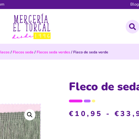
com
Blo
Flecos
/
Flecos seda
/
Flecos seda verdes
/ Fleco de seda verde
Fleco de sed
€
10,95
-
€
33,