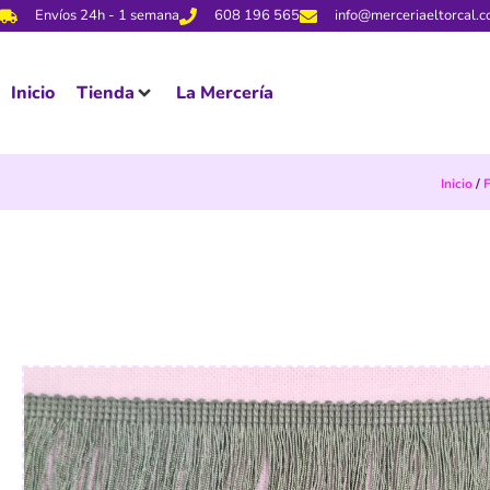
Envíos 24h - 1 semana
608 196 565
info@merceriaeltorcal.
Inicio
Tienda
La Mercería
Inicio
/