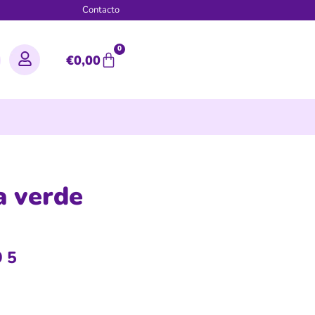
g
Contacto
0
€
0,00
a verde
95