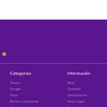
Categorías
Información
Flecos
Blog
Encajes
Contacto
Hilos
Devoluciones
Borlas y pompones
Aviso Legal