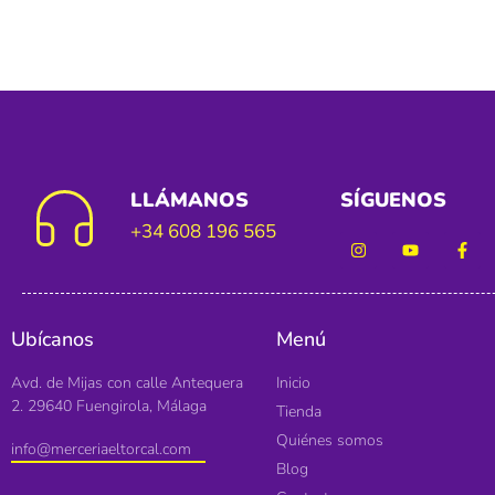
LLÁMANOS
SÍGUENOS
+34 608 196 565
Ubícanos
Menú
Avd. de Mijas con calle Antequera
Inicio
2. 29640 Fuengirola, Málaga
Tienda
Quiénes somos
info@merceriaeltorcal.com
Blog