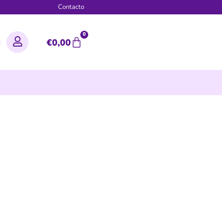
g
Contacto
0
€
0,00