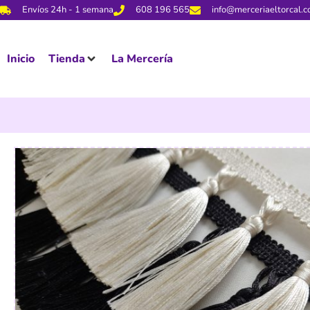
Envíos 24h - 1 semana
608 196 565
info@merceriaeltorcal.
Inicio
Tienda
La Mercería