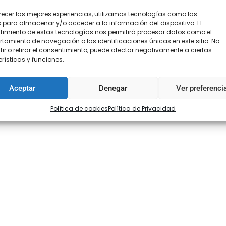
recer las mejores experiencias, utilizamos tecnologías como las
 para almacenar y/o acceder a la información del dispositivo. El
imiento de estas tecnologías nos permitirá procesar datos como el
amiento de navegación o las identificaciones únicas en este sitio. No
ir o retirar el consentimiento, puede afectar negativamente a ciertas
oraciones (0)
rísticas y funciones.
Aceptar
Denegar
Ver preferenci
Política de cookies
Política de Privacidad
 flamencas