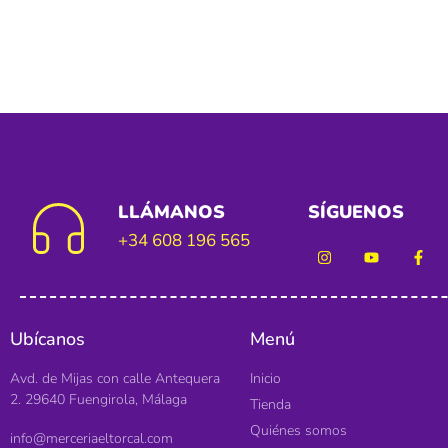
LLÁMANOS
SÍGUENOS
+34 608 196 565
Ubícanos
Menú
Avd. de Mijas con calle Antequera
Inicio
2. 29640 Fuengirola, Málaga
Tienda
Quiénes somos
info@merceriaeltorcal.com