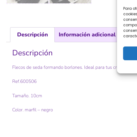
Para of
cookies
consent
comport
consent
Descripción
Información adicional
Val
caracte
Descripción
Flecos de seda formando borlones. Ideal para tus creaciones
Ref.600506
Tamaño. 10cm
Color. marfil – negro