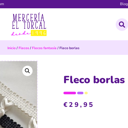
com
Blo
Inicio
/
Flecos
/
Flecos fantasía
/ Fleco borlas
Fleco borlas
€
29,95