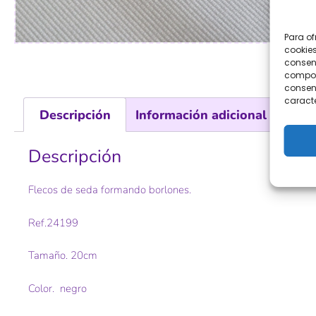
Para of
cookies
consent
comport
consent
caracte
Descripción
Información adicional
Val
Descripción
Flecos de seda formando borlones.
Ref.24199
Tamaño. 20cm
Color. negro