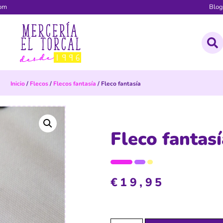
com
Blo
Inicio
/
Flecos
/
Flecos fantasía
/ Fleco fantasía
Fleco fantasí
€
19,95