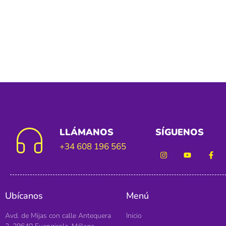
LLÁMANOS
SÍGUENOS
+34 608 196 565
Ubícanos
Menú
Avd. de Mijas con calle Antequera
Inicio