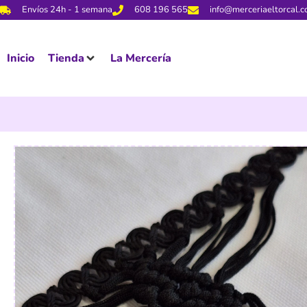
Envíos 24h - 1 semana
608 196 565
info@merceriaeltorcal.
Inicio
Tienda
La Mercería