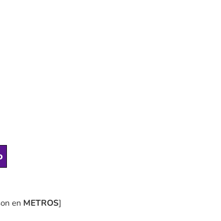
o
son en
METROS
]