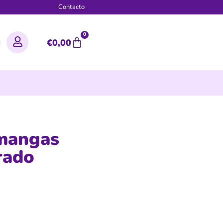
g
Contacto
0
€
0,00
 mangas
rado