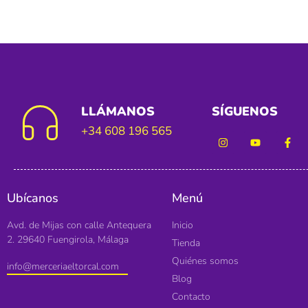
LLÁMANOS
SÍGUENOS
+34 608 196 565
Ubícanos
Menú
Avd. de Mijas con calle Antequera
Inicio
2. 29640 Fuengirola, Málaga
Tienda
Quiénes somos
info@merceriaeltorcal.com
Blog
Contacto