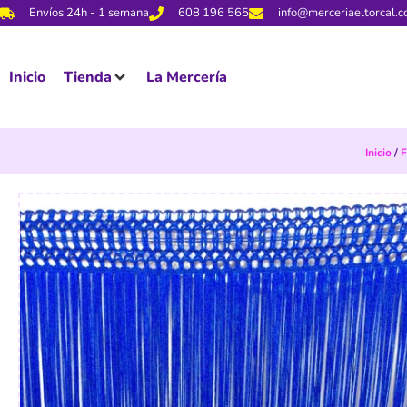
Envíos 24h - 1 semana
608 196 565
info@merceriaeltorcal.
Inicio
Tienda
La Mercería
Inicio
/
F