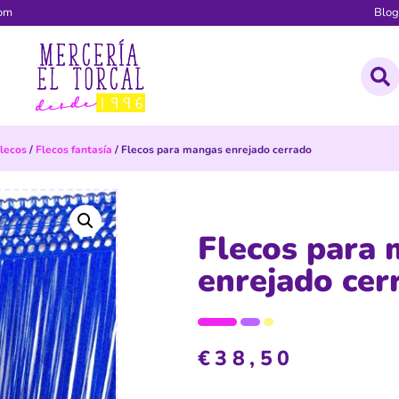
com
Blo
lecos
/
Flecos fantasía
/ Flecos para mangas enrejado cerrado
Flecos para
enrejado cer
€
38,50