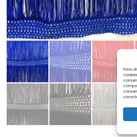
Para of
cookies
consent
comport
consent
caracte