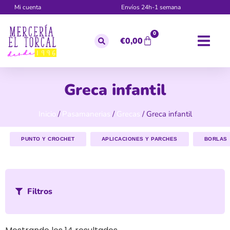
Mi cuenta
Envíos 24h-1 semana
0
€
0,00
Greca infantil
Inicio
/
Pasamanerias
/
Grecas
/ Greca infantil
PUNTO Y CROCHET
APLICACIONES Y PARCHES
BORLAS
Filtros