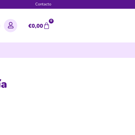
g
Contacto
0
€
0,00
ía