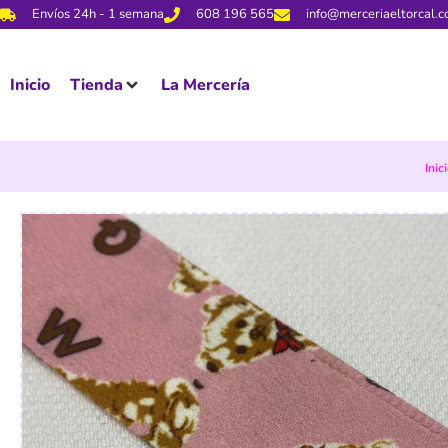
Envíos 24h - 1 semana
608 196 565
info@merceriaeltorcal.
Inicio
Tienda
La Mercería
Inic