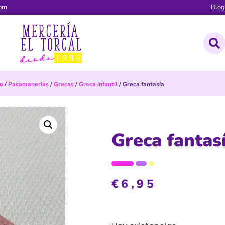
com
Blo
io
/
Pasamanerias
/
Grecas
/
Greca infantil
/ Greca fantasía
Greca fantas
€
6,95