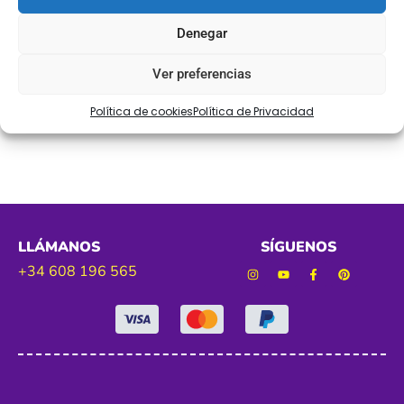
Ref. b1954
Denegar
Tamaño. 40mm aproximadamente
Ver preferencias
Color. marino – marron
Política de cookies
Política de Privacidad
LLÁMANOS
SÍGUENOS
+34 608 196 565