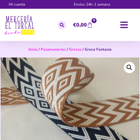
Mi cuenta
Envíos 24h-1 semana
0
€
0,00
Inicio
/
Pasamanerias
/
Grecas
/ Greca Fantasía