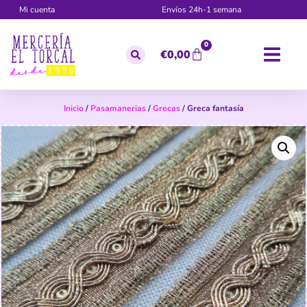
Mi cuenta
Envíos 24h-1 semana
0
€
0,00
Inicio
/
Pasamanerias
/
Grecas
/ Greca fantasía