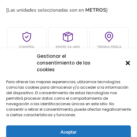
[Las unidades seleccionadas son en
METROS
]
COMPRA
ENVÍO 24-48H
TIENDA FÍSICA
SEGURA
Gestionar el
consentimiento de las
cookies
Descripción
Información adicional
Para ofrecer las mejores experiencias, utilizamos tecnologías
como las cookies para almacenar y/o acceder a la información
del dispositivo. El consentimiento de estas tecnologías nos
Valoraciones (0)
permitirá procesar datos como el comportamiento de
navegación o las identificaciones únicas en este sitio. No
Descripción
consentir o retirar el consentimiento, puede afectar negativamente
a ciertas características y funciones.
Greca fantasía bordada con pedrería.
Aceptar