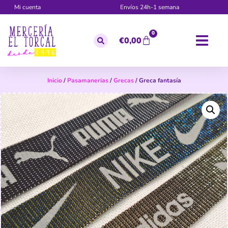
Mi cuenta
Envíos 24h-1 semana
0
€
0,00
Inicio
/
Pasamanerias
/
Grecas
/ Greca fantasía