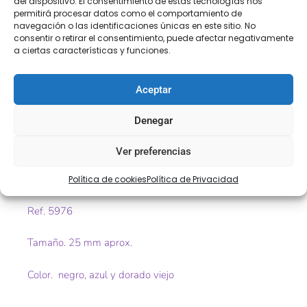
del dispositivo. El consentimiento de estas tecnologías nos
COMPRA
ENVÍO 24-48H
TIENDA FÍSICA
permitirá procesar datos como el comportamiento de
SEGURA
navegación o las identificaciones únicas en este sitio. No
consentir o retirar el consentimiento, puede afectar negativamente
a ciertas características y funciones.
Descripción
Información adicional
Aceptar
Valoraciones (0)
Denegar
Descripción
Ver preferencias
Greca fantasía con marcas deportivas
Política de cookies
Política de Privacidad
Ref. 5976
Tamaño. 25 mm aprox.
Color. negro, azul y dorado viejo