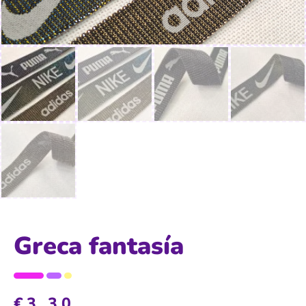
Greca fantasía
€
3,30