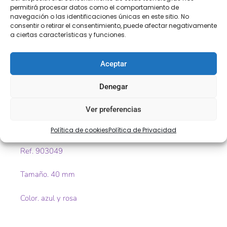
permitirá procesar datos como el comportamiento de
SEGURA
navegación o las identificaciones únicas en este sitio. No
consentir o retirar el consentimiento, puede afectar negativamente
a ciertas características y funciones.
Descripción
Información adicional
Aceptar
Valoraciones (0)
Denegar
Descripción
Ver preferencias
Greca fantasía en tul bordada
Política de cookies
Política de Privacidad
Ref. 903049
Tamaño. 40 mm
Color. azul y rosa