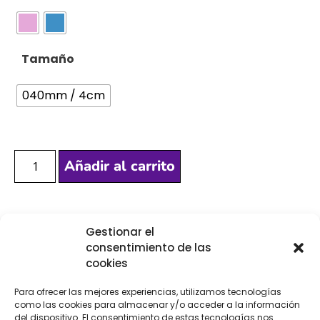
Tamaño
040mm / 4cm
Añadir al carrito
[Las unidades seleccionadas son en
METROS
]
Gestionar el
consentimiento de las
cookies
Para ofrecer las mejores experiencias, utilizamos tecnologías
como las cookies para almacenar y/o acceder a la información
COMPRA
ENVÍO 24-48H
TIENDA FÍSICA
del dispositivo. El consentimiento de estas tecnologías nos