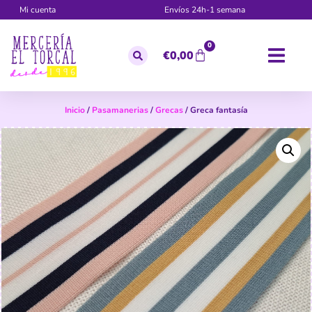
Mi cuenta
Envíos 24h-1 semana
0
€
0,00
Inicio
/
Pasamanerias
/
Grecas
/ Greca fantasía