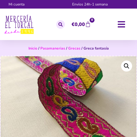
Mi cuenta
Envíos 24h-1 semana
0
€
0,00
Inicio
/
Pasamanerias
/
Grecas
/ Greca fantasía