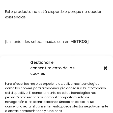
Este producto no está disponible porque no quedan
existencias.
[Las unidades seleccionadas son en
METROS
]
Gestionar el
consentimiento de las
COMPRA
ENVÍO 24-48H
TIENDA FÍSICA
cookies
SEGURA
Para ofrecer las mejores experiencias, utilizamos tecnologías
como las cookies para almacenar y/o acceder a la información
del dispositivo. El consentimiento de estas tecnologías nos
permitirá procesar datos como el comportamiento de
Descripción
Información adicional
navegación o las identificaciones únicas en este sitio. No
consentir o retirar el consentimiento, puede afectar negativamente
Valoraciones (0)
a ciertas características y funciones.