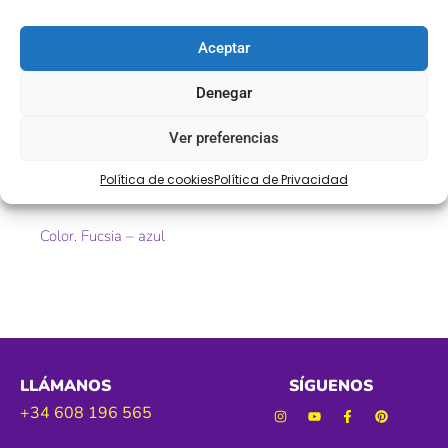
Descripción
Aceptar
Denegar
Greca fantasía dorada en varios colores:
Ver preferencias
Ref. 5290
Política de cookies
Política de Privacidad
Tamaño. 25 mm aproximadamente
Color. Fucsia – azul
LLÁMANOS
SÍGUENOS
+34 608 196 565