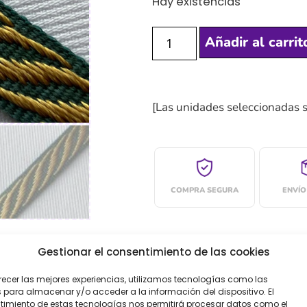
Hay existencias
Añadir al carrit
[Las unidades seleccionadas 
COMPRA SEGURA
ENVÍO
Gestionar el consentimiento de las cookies
recer las mejores experiencias, utilizamos tecnologías como las
oraciones (0)
 para almacenar y/o acceder a la información del dispositivo. El
imiento de estas tecnologías nos permitirá procesar datos como el