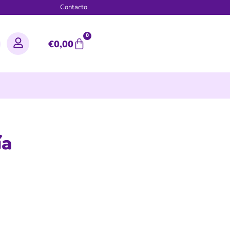
g
Contacto
0
€
0,00
ía