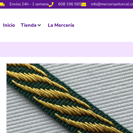
Envíos 24h - 1 semana
608 196 565
info@merceriaeltorcal.
Inicio
Tienda
La Mercería