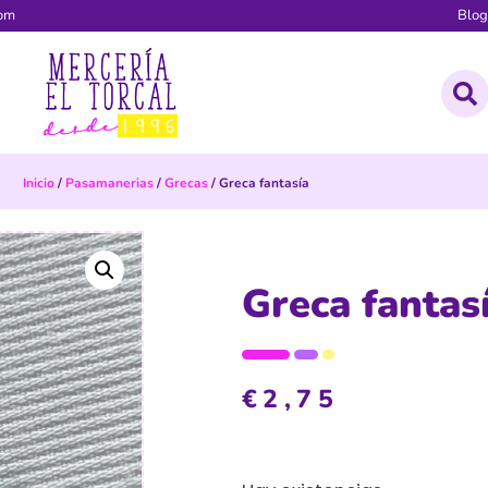
com
Blo
Inicio
/
Pasamanerias
/
Grecas
/ Greca fantasía
Greca fantas
€
2,75