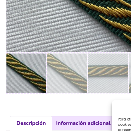
Para of
Descripción
Información adicional
Val
cookies
consent