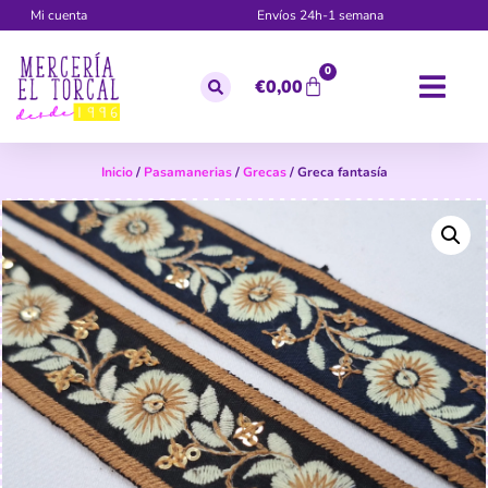
Mi cuenta
Envíos 24h-1 semana
0
€
0,00
Inicio
/
Pasamanerias
/
Grecas
/ Greca fantasía