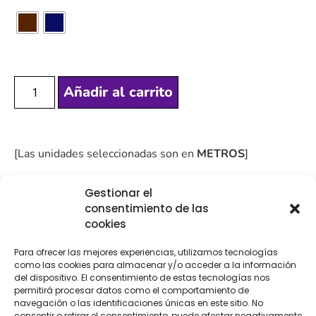
Añadir al carrito
[Las unidades seleccionadas son en
METROS
]
Gestionar el
consentimiento de las
cookies
COMPRA
ENVÍO 24-48H
TIENDA FÍSICA
Para ofrecer las mejores experiencias, utilizamos tecnologías
SEGURA
como las cookies para almacenar y/o acceder a la información
del dispositivo. El consentimiento de estas tecnologías nos
permitirá procesar datos como el comportamiento de
navegación o las identificaciones únicas en este sitio. No
consentir o retirar el consentimiento, puede afectar negativamente