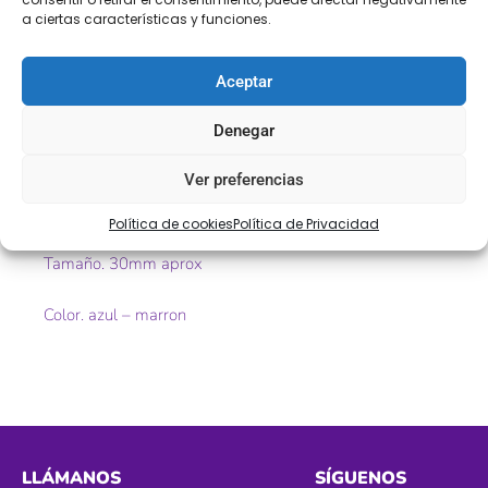
Descripción
Información adicional
a ciertas características y funciones.
Valoraciones (0)
Aceptar
Descripción
Denegar
Greca fantasía de pedrería
Ver preferencias
Ref. 130621
Política de cookies
Política de Privacidad
Tamaño. 30mm aprox
Color. azul – marron
LLÁMANOS
SÍGUENOS